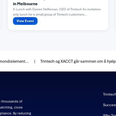
in Melbourne
A Lunch with Darren Heffernan, CEO of Trintech An invitation-
only lunch for a small group of Trintech customers...
View Event
 mondialement...
Trintech og XACCT går sammen om å hjelp
Trintec
s thousands of
Success
atching, close
liance. By reducing
Why Tri