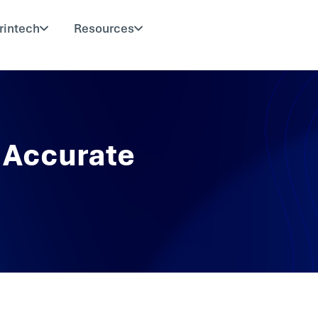
rintech
Resources
 Accurate