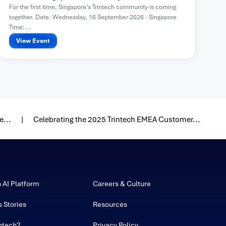
For the first time, Singapore’s Trintech community is coming
together. Date: Wednesday, 16 September 2026 · Singapore
Time:...
View Event
e...
Celebrating the 2025 Trintech EMEA Customer...
h AI Platform
Careers & Culture
 Stories
Resources
ntech?
Privacy Policy