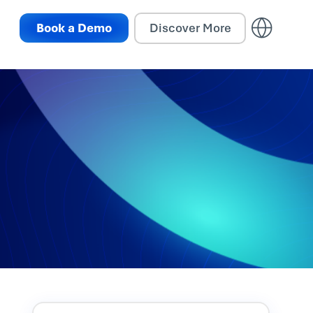
Book a Demo
Discover More